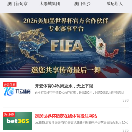
·
【健康】见过西洋参 但没见过价值40亿元的西洋参！
·
鲁网 一家传统酒企领跑“百亿”西洋参产业——文登西洋参“蛋糕”越做
·
文登政府网—文登西洋参敲开健康养生市场大门
·
中国山东网—威海市文登区西洋参“蛋糕”越做越大
·
威海金taptap188官网入口集聚新动能：做足“参文章”造“中国好参”
·
培育新型经营主体让食药材可追溯到田间地头《经济参考》
·
8粒种子“种”出大产业
当前