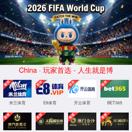
taptap188-官方中文网站-Official website
网站首页
关于集团
集团文化
产品
新闻动态
·
青威两市双向招商交流会暨山东taptap188官网入口新品推介会在青举
·
新闻故事之二：“于大本事”练酒记
·
新闻故事之一：不再出去喝酒的老孙
·
集60年之大成 文登学酒品牌价值21.18亿元
·
国学洞藏酒封坛典礼圆满成功