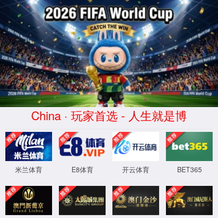
taptap188-官方中文网站-Official website
网站首页
关于集团
集团文化
产品
威海金taptap188
您当前的位置:
官网入口
威海金taptap188官网入口药业有限公司成立于2003年1月，注册
品的专业生产企业。
公司以生产药酒—羊藿益肾酒和保健酒—taptap188官网入口补
肾酒以淫羊藿、鹿茸、海马、人参、牛鞭、灵芝、羊外肾、雀脑等二