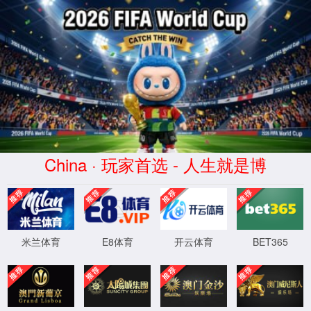
taptap188-官方中文网站-Official website
网站首页
关于集团
集团文化
产品
产品商城
文